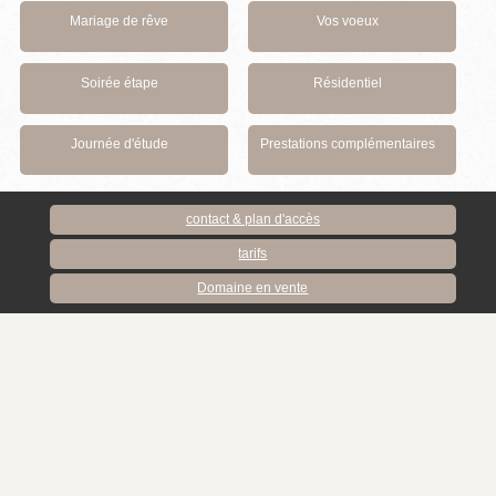
Mariage de rêve
Vos voeux
Soirée étape
Résidentiel
Journée d'étude
Prestations complémentaires
contact & plan d'accès
tarifs
Domaine en vente