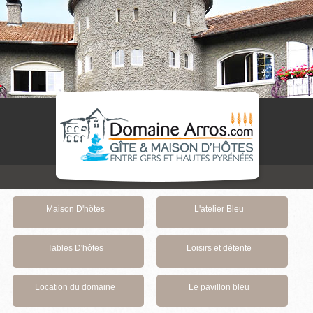
Maison D'hôtes
L'atelier Bleu
Tables D'hôtes
Loisirs et détente
Location du domaine
Le pavillon bleu