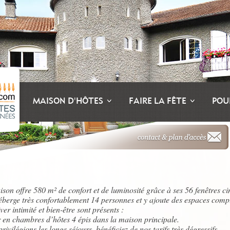
MAISON D'HÔTES
FAIRE LA FÊTE
POU
son offre 580 m² de confort et de luminosité grâce à ses 56 fenêtres ci
éberge très confortablement 14 personnes et y ajoute des espaces com
iver intimité et bien-être sont présents :
 en chambres d’hôtes 4 épis dans la maison principale.
rivilégions les longs séjours, bénéficiez de nos tarifs très dégressifs.