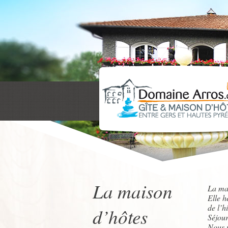
La maison
La mai
Elle h
de l’h
d’hôtes
Séjour
Nous p