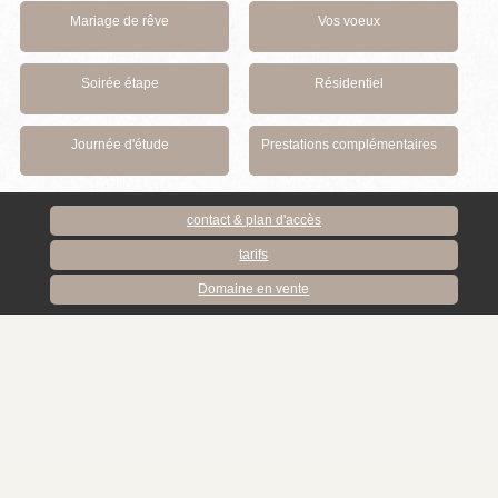
Mariage de rêve
Vos voeux
Soirée étape
Résidentiel
Journée d'étude
Prestations complémentaires
contact & plan d'accès
tarifs
Domaine en vente