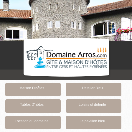
Maison D'hôtes
L'atelier Bleu
Tables D'hôtes
Loisirs et détente
Location du domaine
Le pavillon bleu